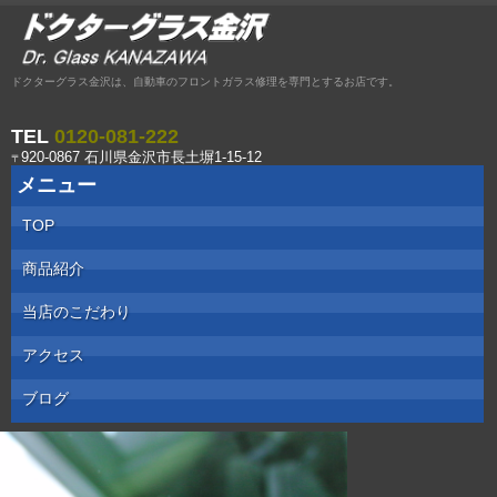
ドクターグラス金沢は、自動車のフロントガラス修理を専門とするお店です。
TEL
0120-081-222
920-0867 石川県金沢市長土塀1-15-12
〒
メニュー
コ
TOP
ン
テ
商品紹介
ン
ツ
へ
当店のこだわり
ス
キ
アクセス
ッ
プ
ブログ